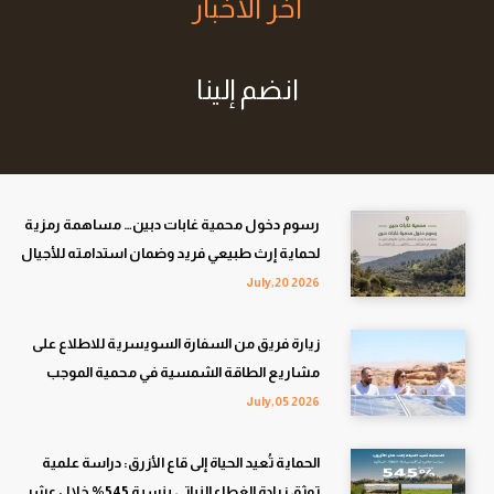
اخر الأخبار
انضم إلينا
رسوم دخول محمية غابات دبين… مساهمة رمزية
لحماية إرث طبيعي فريد وضمان استدامته للأجيال
القادمة
July,20 2026
زيارة فريق من السفارة السويسرية للاطلاع على
مشاريع الطاقة الشمسية في محمية الموجب
للمحيط الحيوي
July,05 2026
الحماية تُعيد الحياة إلى قاع الأزرق: دراسة علمية
توثق زيادة الغطاء النباتي بنسبة 545% خلال عشر