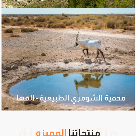
محمية الشومري الطبيعية - المها
منتجاتنا
المميزه