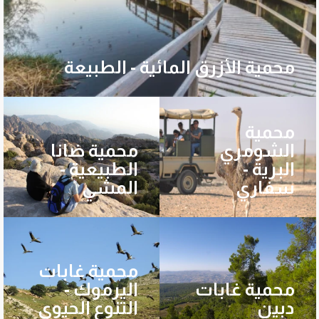
محمية الأزرق المائية - الطبيعة
محمية
الشومري
محمية ضانا
البرية -
الطبيعية -
سفاري
المشي
محمية غابات
محمية غابات
اليرموك -
دبين
التنوع الحيوي