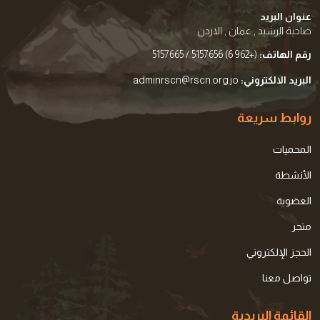
عنوان البريد
ضاحية الرشيد , عمان , الاردن
رقم الهاتف:
(+962 6) 5157656 / 5157665
البريد الالكتروني:
adminrscn@rscn.org.jo
روابط سريعة
المحميات
الأنشطة
العضوية
متجر
الحجز الإلكتروني
تواصل معنا
القائمة البريدية