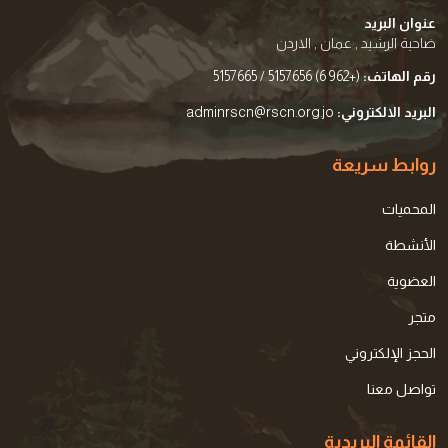
عنوان البريد
ضاحية الرشيد , عمان , الاردن
رقم الهاتف:
(+962 6) 5157656 / 5157665
البريد الالكتروني:
adminrscn@rscn.org.jo
روابط سريعة
المحميات
الأنشطة
العضوية
متجر
الحجز الإلكتروني
تواصل معنا
القائمة البريدية