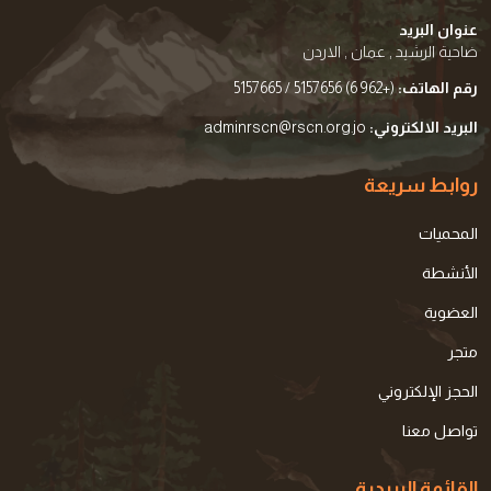
عنوان البريد
ضاحية الرشيد , عمان , الاردن
رقم الهاتف:
(+962 6) 5157656 / 5157665
البريد الالكتروني:
adminrscn@rscn.org.jo
روابط سريعة
المحميات
الأنشطة
العضوية
متجر
الحجز الإلكتروني
تواصل معنا
القائمة البريدية