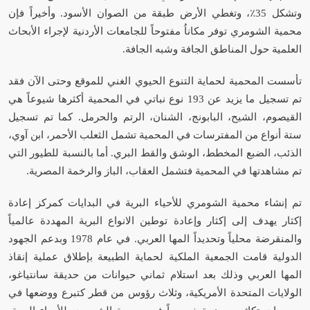
وتشكل 35٪، وتغطي الأرض طبقة من الصوان الأسود. وأخيراً فإن
محمية الشومري توفر مكاناُ مفتوحاً للجامعات الأردنية لإجراء الأبحاث
العلمية حول المناطق الجافة وشبه الجافة.
تأسست المحمية لحماية التنوع الحيوي الغني للموقع وحتى الآن فقد
تم تسجيل ما يزيد عن 193 نوع نباتي في المحمية أكثرها شيوعاً هي
القيصوم، الشيح، البابونج، الشنان، الرتم والحرمل. كما تم تسجيل
ستة أنواع من المفترسات في المحمية تشمل الثعلب الأحمر، ابن آوي،
الذئب، الضبع المخطط، الوشق والقط البري. أما بالنسبة للطيور التي
تم مشاهدتها في المحمية فتشمل العقاب، الباز والرخمة المصرية.
تم إنشاء محمية الشومري للأحياء البرية في البدايات كمركز إعادة
إكثار يهدف إلى إكثار وإعادة توطين الانواع البرية المهددة عالمياً
والمنقرضة محلياً وتحديداً المها العربي. في عام 1978 وبدعم الجهود
الدولية قامت الجمعية الملكية لحماية الطبيعة بإطلاق عملية إنقاذ
المها العربي وذلك بعد استلام ثماني حيوانات من حديقة سانتياغو،
الولايات المتحدة الأمريكية، وثلاث رؤوس من قطر كتبرع ووضعها في