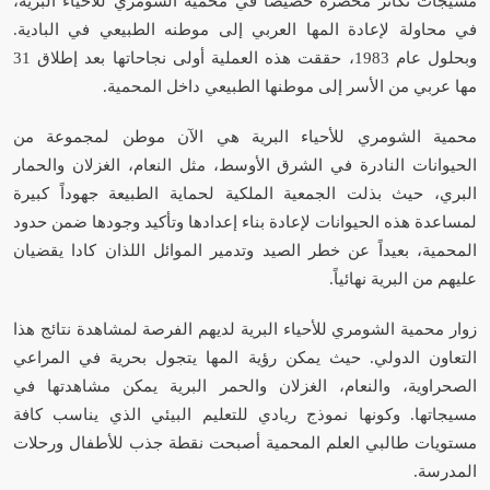
مسيجات تكاثر محضرة خصيصاً في محمية الشومري للأحياء البرية،
في محاولة لإعادة المها العربي إلى موطنه الطبيعي في البادية.
وبحلول عام 1983، حققت هذه العملية أولى نجاحاتها بعد إطلاق 31
مها عربي من الأسر إلى موطنها الطبيعي داخل المحمية.
محمية الشومري للأحياء البرية هي الآن موطن لمجموعة من
الحيوانات النادرة في الشرق الأوسط، مثل النعام، الغزلان والحمار
البري، حيث بذلت الجمعية الملكية لحماية الطبيعة جهوداً كبيرة
لمساعدة هذه الحيوانات لإعادة بناء إعدادها وتأكيد وجودها ضمن حدود
المحمية، بعيداً عن خطر الصيد وتدمير الموائل اللذان كادا يقضيان
عليهم من البرية نهائياً.
زوار محمية الشومري للأحياء البرية لديهم الفرصة لمشاهدة نتائج هذا
التعاون الدولي. حيث يمكن رؤية المها يتجول بحرية في المراعي
الصحراوية، والنعام، الغزلان والحمر البرية يمكن مشاهدتها في
مسيجاتها. وكونها نموذج ريادي للتعليم البيئي الذي يناسب كافة
مستويات طالبي العلم المحمية أصبحت نقطة جذب للأطفال ورحلات
المدرسة.