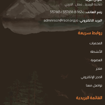
ضاحية الرشيد , عمان , الاردن
رقم الهاتف:
(+962 6) 5157656 / 5157665
البريد الالكتروني:
adminrscn@rscn.org.jo
روابط سريعة
المحميات
الأنشطة
العضوية
متجر
الحجز الإلكتروني
تواصل معنا
القائمة البريدية