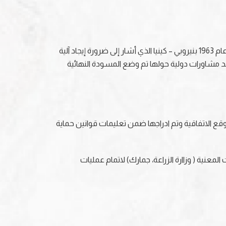
هي اتفاقية لتنظيم التجارة الدولية بالأنواع المهددة بالانقراض وظهرت نتيجة قرار تم تبنيه بمؤتمر الاتحاد العالمي لصون الطبيعة عام 1963 بنيروبي – كينيا الذي أشار إلى ضرورة إيجاد آلية
لتجارة الدولية بالأنواع البرية النادرة من الحيوانات أو منتجاتها. حيث تم وضع المسودة الأولى للإتفاقية عام 1964 وبعد مشاورات دولية حولها تم وضع المسودة النهائية
دن رقم 47 من أول الدول العربية وشرق أوسطية توقع الاتفاقية وتم ادراجها ضمن تعليمات قوانين حماية
معنية ( وزاارة الزراعة، جمارك) لاتمام عمليات