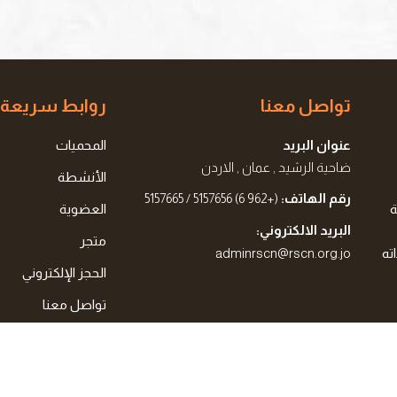
تواصل معنا
روابط سريعة
عنوان البريد
المحميات
ضاحية الرشيد , عمان , الاردن
الأنشطة
رقم الهاتف:
(+962 6) 5157656 / 5157665
ة
العضوية
البريد الالكتروني:
متجر
ته
adminrscn@rscn.org.jo
الحجز الإلكتروني
تواصل معنا
الجمعية الملكية لحماية الطبيعة