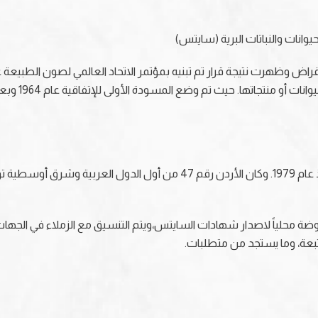
لحيوانات والنباتات البرية (سايتس)
للسيطرة على ا
وقع الأردن على الاتفاقية عام 1978م ودخلت حيز التنفيذ عام 1979. وكان الأر
ضة محلياً لاصدار شهادات السايتس،ويتم التنسيق مع الزملاء في الجهات ال
متبعة، وما يستجد من متطلبات.