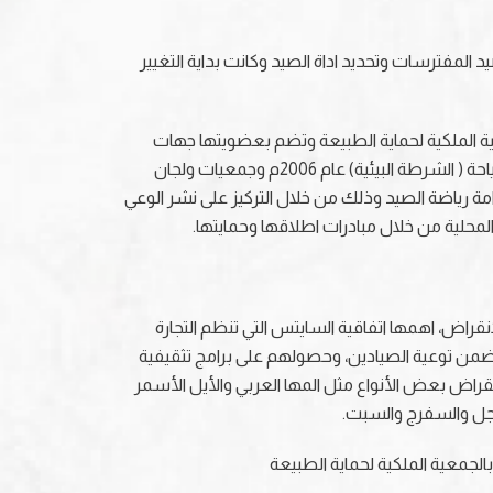
رف بقانون الزراعة التي منع صيد المفترسات وتحديد اداة الصيد وكانت بداية التغيير
معية الملكية لحماية الطبيعة وتضم بعضويتها جهات
واشخاص هدفهم الاساسي استدامة الانواع البرية المستهدفة بهواية الصيد، وساهم تشكيل الادارة الملكية لحماية البيئة والسياحة ( الشرطة البيئية) عام 2006م وجمعيات ولجان
ة واستدامة رياضة الصيد وذلك من خلال التركيز على نشر الوعي
المحلية من خلال مبادرات اطلاقها وحمايتها.
نقراض، اهمها اتفاقية السايتس التي تنظم التجارة
ت تضمن توعية الصيادين، وحصولهم على برامج تثقيفية
قراض بعض الأنواع مثل المها العربي والأيل الأسمر
الحجل والسفرج والسبت.
 بالجمعية الملكية لحماية الطبيعة