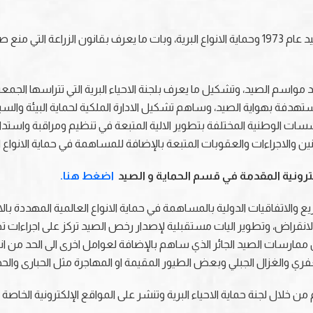
وقد اوكل للجمعية اول تفويض رسمي لها بتنظيم الصيد عام 1973 وحماية الانواع البرية، وبات ما يع
يد مواسم الصيد، وتشكيل ما يعرف بلجنة الاحياء البرية التي تتراسها الج
هود الجمعية والمؤسسات الوطنية المختلفة بتطوير الالية المتبعة في تنظيم ومراقب
ين والاجراءات والعقوبات المتبعة بالإضافة للمساهمة في حماية الانواع 
كترونية المقدمة في قسم الحماية و الصيد
اضغط هنا.
الاتفاقيات الدولية بالمساهمة في حماية الانواع العالمية المهددة بالا
ة بالانقراض، وتطوير اليات مستقبلية لإصدار رخص الصيد تركز على اجراءا
ممارسات الصيد الجائر الذي ساهم بالإضافة لعوامل اخرى الى الحد من ان
لعفري والغزال الجبلي وبعض الطيور المقيمة او المهاجرة مثل الحبارى و
ن خلال لجنة حماية الاحياء البرية وتنشر على المواقع الإلكترونية الخاصة