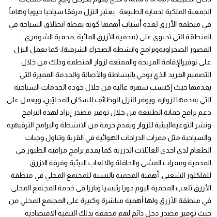
الجمعية الملكية لحماية الطبيعة . يعتبر النزل مرفقا سياحيا حيويا وهاماُ
في منطقة الأزرق لعدة أسباب أهمها كونه نقطة انطلاق السياحة في
المنطقة التي تحتوي على (محمية الأزرق المائية ,محمية الشومري,
القصور الصحراويةوبرامج وانشطة الصحراء الشرقية)، كما يعمل النزل
على توفيرالإقامة المريحة والممتعة لزوار المنطقة وذلك من خلال
التصميم الفريد الذي يوحي بالبساطة والأصالة والخدمة المميزة التي
يقدمها حيث إكتسب شهرة عالية من خلال جودة الخدمات السياحية
التي يقدمها لزواره. ويوفر النزل الوظائفِ للسكان المحليّينِ، ويعمل على
دعم برامج حمايةِ الطبيعةِ من خلال توفير مصدر إيراد لهذه البرامج
ونشر التوعيةالبيئية للزوار ويقدم حزمة من الانشطة والبرامج الترفيهية
والسياحية مثل ممرات الدراجات الهوائية في القرية وتناول وجبات
الطعام لدى احدى العائلات الدرزية كما يقدم برامج مراقبة الطيور في
المحمية وممرات المشي والحافلة والالعاب البيئية وفرقة الازرق
للفلكلور الشعبي. أهمية المحمية بالنسبة للمجتمع المحلي في منطقة
الأزرق تلعب المحمية اليوم دورا رئيسيا وبارزا في خدمة المجتمع المحلي
في منطقة الأزرق ولها أهمية مباشرة وكبيرة على المجتمع المحلي من
حيث توفير مصدر دخل دائم لهم محققة بذلك التنمية الاقتصادية