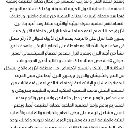
وتقدم الدعم الفني والتدريب المستمر في مجال حماية الطبيعة وتنمية
المجتمعات المحلية للدول العربية الشقيقة. وكذلك استخدم الموقع
فيما بعد محطة تقيم به البعثات العلمية من علماء وباحثين وبإختلاف
إهتماماتهم العلمية سواء البيئية أوالأثرية منها، وقد أعيد بناء نزل
الأزرق حديثا ليصبح اليوم معلما سياحيا بارزا في منطقة الأزرق حيث
يحتوي هذا النزل على 16غرفة. يقدم النزل الأيواء لحوالي 38 زائرا تتمثل
في هذه الغرف الأصالة ومحافظة على الطابع التاريخي والهدف الذي
انشأ من أجله النزل وينفرد النزل بتقديم الطعام الشيششاني المميز
لحوالي 60 شخص ممثلا بذلك عادات و تقاليد أحدى المجموعات
السكانية التي تشكل النسيج الأجتماعي في منطقة الأزرق والذي يتشكل
من البدو والشيشان والدروز. ويحتوي النزل أيضا على مبنى الحرف
اليدوية والمشاريع الإقتصادية الإجتماعية الذي تعمل فيه فتيات من
المجتمع المحلي قامت الجمعية الملكية لحماية الطبيعة بتدريبهن و
مساعدتهن بتوفير مصدر دخل دائم لهن ولأسرهن وتقوم هذه
المشاريع بدعم برامج الجمعية الملكية لحماية الطبيعة أيضا. ويضم
المبنى مشاغل الرسم على بيض النعام والخياطة والتغليف والألعاب
البيئية والطباعة الحريرية ومشروع الورق المعاد تدويره وكذلك يوجد
دكان الطبيعة (Nature shop) الذي يقوم بعرض وبيع كافة منتجات