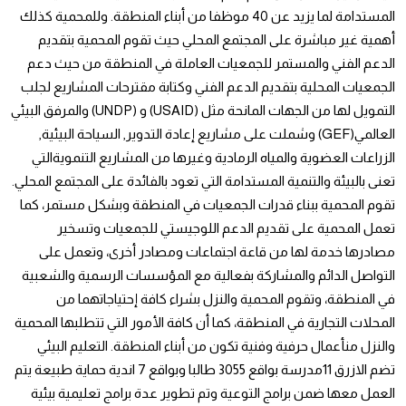
المستدامة لما يزيد عن 40 موظفا من أبناء المنطقة. وللمحمية كذلك
أهمية غير مباشرة على المجتمع المحلي حيث تقوم المحمية بتقديم
الدعم الفني والمستمر للجمعيات العاملة في المنطقة من حيث دعم
الجمعيات المحلية بتقديم الدعم الفني وكتابة مقترحات المشاريع لجلب
التمويل لها من الجهات المانحة مثل (USAID) و (UNDP) والمرفق البيئي
العالمي(GEF) وشملت على مشاريع إعادة التدوير, السياحة البيئية,
الزراعات العضوية والمياه الرمادية وغيرها من المشاريع التنمويةالتي
تعنى بالبيئة والتنمية المستدامة التي تعود بالفائدة على المجتمع المحلي.
تقوم المحمية ببناء قدرات الجمعيات في المنطقة وبشكل مستمر، كما
تعمل المحمية على تقديم الدعم اللوجيستي للجمعيات وتسخير
مصادرها خدمة لها من قاعة اجتماعات ومصادر أخرى، وتعمل على
التواصل الدائم والمشاركة بفعالية مع المؤسسات الرسمية والشعبية
في المنطقة، وتقوم المحمية والنزل بشراء كافة إحتياجاتهما من
المحلات التجارية في المنطقة، كما أن كافة الأمور التي تتطلبها المحمية
والنزل منأعمال حرفية وفنية تكون من أبناء المنطقة. التعليم البيئي
تضم الازرق 11مدرسة بواقع 3055 طالبا وبواقع 7 اندية حماية طبيعة يتم
العمل معها ضمن برامج التوعية وتم تطوير عدة برامج تعليمية بيئية