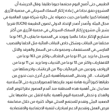
الطبيعي حتى أصبح اليوم مجتمعا حيويا طليقا. وقال الحريشة أن
المشروع حقق نجاحا في إعادة إكثار السمك السرحاني في محمية الأزرق
إهتماما كبيرا عالميا من حيث حصوله على جائزة شركة فورد العالمية في
مجال البيئة. وأصدر أصدر الإتحاد الدولي لصون الطبيعة (IUCN) تقريرا
يشير بأن مشروع إكثار السمك السرحاني في محمية الأزرق من أكثر
مشاريع الإكثار نجاحا عالميا. ويوجد في المحمية ما يقارب ال 141 نوعا
مختلفا من النباتات وبشكل خاص النباتات المائية مثل الحلفا والقصيب
الفارسي في المستنقعات ومجموعات من السمار والغرقد والاثل
وسجل ما يزيد عن 81 نوعا من الطحالب واكثر من 163 نوعا من
اللافقاريات واكثر من 18 نوعا من الثدييات وما يزيد عن 11 نوعا من
الزواحف ,ونوعين من البرمائيات و15 من الرعاشات واخرىمثلها من
الفراشات ...الخ. وتحظى المحميةبأهمية كبرى أخرى حيث تحوي بين
طياتها كنوزا أثرية هامة تعود بتاريخها للعصورالحجرية حتى الأسلامية
مما يدل على أهمية هذه المنطقة منذ أقدم العصور نظرا لتوفر الماء
والغذاء. و تحظى المحمية اليوم بأهمية عالية لاتقل عن ماضيها على
الصعيد البيئي وتقدم للمجتمع المحلي فوائد كثيرة من خلال مضاعفة
فرص العمل وتقديم الدعم لمبادرات لتنمية الاجتماعية والاقتصادية