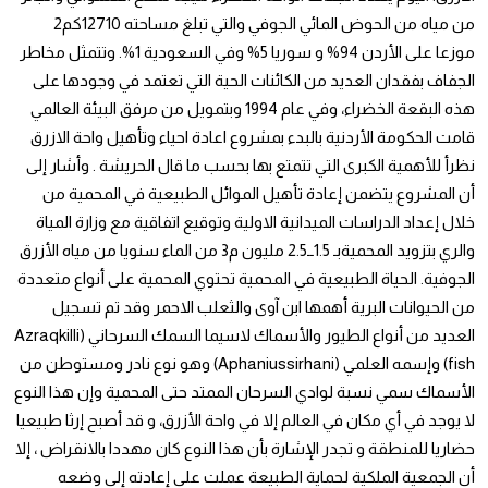
من مياه من الحوض المائي الجوفي والتي تبلغ مساحته 12710كم2
موزعا على الأردن 94% و سوريا 5% وفي السعودية 1%. وتتمثل مخاطر
الجفاف بفقدان العديد من الكائنات الحية التي تعتمد في وجودها على
هذه البقعة الخضراء، وفي عام 1994 وبتمويل من مرفق البيئة العالمي
قامت الحكومة الأردنية بالبدء بمشروع اعادة احياء وتأهيل واحة الازرق
نظرأ للأهمية الكبرى التي تتمتع بها بحسب ما قال الحريشة . وأشار إلى
أن المشروع يتضمن إعادة تأهيل الموائل الطبيعية في المحمية من
خلال إعداد الدراسات الميدانية الاولية وتوقيع اتفاقية مع وزارة المياة
والري بتزويد المحميةبـ 1.5ــ2.5 مليون م3 من الماء سنويا من مياه الأزرق
الجوفية. الحياة الطبيعية في المحمية تحتوي المحمية على أنواع متعددة
من الحيوانات البرية أهمها ابن آوى والثعلب الاحمر وقد تم تسجيل
العديد من أنواع الطيور والأسماك لاسيما السمك السرحاني (Azraqkilli
fish) وإسمه العلمي (Aphaniussirhani) وهو نوع نادر ومستوطن من
الأسماك سمي نسبة لوادي السرحان الممتد حتى المحمية وإن هذا النوع
لا يوجد في أي مكان في العالم إلا في واحة الأزرق، و قد أصبح إرثا طبيعيا
حضاريا للمنطقة و تجدر الإشارة بأن هذا النوع كان مهددا بالانقراض ، إلا
أن الجمعية الملكية لحماية الطبيعة عملت على إعادته إلى وضعه