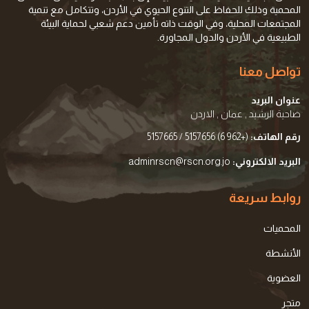
المحمية وذلك للحفاظ على التنوع الحيوي في الأردن، وتتكامل مع تنمية
المجتمعات المحلية، وفي الوقت ذاته تأمين دعم شعبي لحماية البيئة
الطبيعية في الأردن والدول المجاورة.
تواصل معنا
عنوان البريد
ضاحية الرشيد , عمان , الاردن
رقم الهاتف:
(+962 6) 5157656 / 5157665
البريد الالكتروني:
adminrscn@rscn.org.jo
روابط سريعة
المحميات
الأنشطة
العضوية
متجر