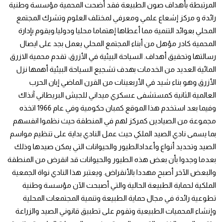
المرتبطة بأهداف صون الطبيعة فقد أضحت المحمية مؤسسة وطنية
رائدة و مركز إشعاع علمي ومعرفي لمختلف العلوم وتشرك المجتمع
المحلي بعوائد التنمية مما أعطاها إهتماما محليا ودوليا.ويقوم بإدارة
المحمية كادر مؤهل من أبناء المجتمع المحلي يعمل بجد على ايصال
رسالتها وتحقيق أهداف. السياحة البيئية في الأزرق: تقدم محمية الازرق
المائية العديد من الخدمات بهدف تشجيع السياحة البيئية أهمها نزل
الأزرق وهو بناء شيد في الأربعينات من القرن الماضي إبان الحرب
العالمية الثانية كمستشفى عسكري ميداني للجيش البريطاني آنذاك
وفيما بعد استخدم هذا الموقع كمبان حكومية وفي عام 1966 اتخذه
مجموعة من الصيادين كمركز لهم في المنطقة حيث نظموا انفسهم
بما يسمى نادي الصيد الملكي حيث عمل النادي بداية على تنظيم مواسم
الصيد وتحديد أنواع وأعدادالطيور والحيوانات التي يمكن صيدها وذلك
بعدما وجدوا بأن بعض هذه الطيور والحيوانات قد انقرض من المنطقة
والبعض الآخر أصبح مهددا بالأنقراض. ويعتبر هذا النادي نواة الجمعية
الملكية لحماية الطبيعة الحالية والتي أصبحت الآن مؤسسة وطنية
تطوعية رائدة في مجال حماية الطبيعة وتنمية المجتمعات المحلية
وإنشاء المحميات الطبيعية وتقوم على تطبيق قانوني الصيد والزراعة