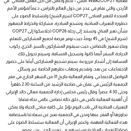
فعالية Walk2COP27"امشِ – تكلم واعمل من أجل العمل المناخي" في
الأردن، والتي تقام في عددٍ من دول العالم بالتزامن، دعماً لمؤتمر الأمم
المتحدة للتغير المناخي COP27 (شرم الشيخ) ولتسليط الضوء على
خطورة التغيرات المناخية. وتشجع المبادرة، مشاركةَ وانخراط الجمهور
بشأن تغير المناخ، وتستند إلى رحلة COP26 (جلاسكو) إلى COP27
(شرم الشيخ) في 45 يوماً، حيث توفر فرصة لجميع المشاركين للتعلم،
وبناء شعور بالتضامن، حيث سيقوم المشاركون بالسير، الجري، ركوب
الدراجة، السفر أينما كانوا، وتسجيل المسافة، وسيتم تحويل تلك
المسافة إلى أشجار مزروعة. سيتم تشجيع المشاركين أيضًا على حضور
الاجتماعات عن بعد، وتقديم وجهات نظرهم الخاصة عبر وسائل
التواصل الاجتماعي. وتقام الفعالية بتاريخ 31 من الشهر الجاري في مقر
الجمعية الرئيس في عمان في ضاحية الرشيد من الساعة 2.30 ظهراً
وحتى 4.30 عصراً. وقال رئيس مجلس إدارة الجمعية معالي خالد الإيراني
أن أهمية الفعالية تكمن في خلق حالة تضامن عالمي تجاه قضايا
التغيرات المناخية التي باتت اليوم تؤثرُ على كافة مناحي الحياة ولا يمكن
تجاوزها أو القفز عنها ونحن في الجمعية نعبر عن سعادتنا باستضافة
هذه الفعالية المهمة. واعتبر الإيراني أن الفعالية ستسلط الضوءَ على
قضايا التغيرات المناخية وستسهم في تعزيز الوعي بين عموم