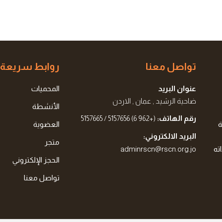
تواصل معنا
روابط سريعة
عنوان البريد
المحميات
ضاحية الرشيد , عمان , الاردن
الأنشطة
رقم الهاتف:
(+962 6) 5157656 / 5157665
ة
العضوية
البريد الالكتروني:
متجر
ته
adminrscn@rscn.org.jo
الحجز الإلكتروني
تواصل معنا