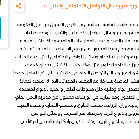
ورة عبر وسال التواصل الاجتماعي والانترنت
 دعم تطبيق اتفاقية السايتس في الاردن الممول من قبل الحكومة
 البرية المنشورة عبر وسال التواصل الاجتماعي والانترنت، وخصوصا ذات
ور مخالفات الصيد وافضل الممارسات العالمية، وذلك خلال الفترة ما
يع مختلفة، قدم فيها الفنييون من برنامج المساعدات الفنية الامريكية
واع البرية، وتطور استخدام وسائل التواصل الاجتماعي لمثل هذه الغايات،
قد برزت الحاجة لتطوير مثل هذا الجانب التفتيشي بعد ان قدمت
نشورة عبر وسائل التواصل الاجتماعي والانترنت التي تم التعامل معها
ر الماضية بشراكة مع المجلس القضائي، الادارة الملكية لحماية
 قصص نجاح وطنية مثل ضبوطات الاتجار والصيد بالانواع المهددة
مثل الصقور. وقد شارك في الورشات ممثلون عن مديرية الامن العام-
 الاردنية، وزارة الزراعة، محمية المأوى ومفتشو الحماية وتنظيم الصيد.
تروني بالانواع البرية وعرضها عبر الانترنت ووسائل التواصل
لحماية الانواع البرية، وكانت الاردن بامكانيات الفنيين لديها من