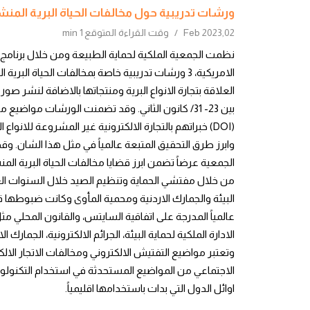
ورشات تدريبية حول مخالفات الحياة البرية المنش
02,Feb 2023
وقت القراءة المتوقع
1 min
نظمت الجمعية الملكية لحماية الطبيعة ومن خلال برنامج
الامريكية، 3 ورشات تدريبية خاصة بمخالفات الحياة
العلاقة بتجارة الانواع البرية ومنتجاتها بالاضافة لنشر ص
بين 23- 31/ كانون الثاني. وقد تضمنت الورشات مواض
(DOI) خبراتهم بالتجارة الالكترونية غير المشروعة للان
وابرز طرق التحقيق المتبعة عالمياً في مثل هذا الشان. و
الجمعية عرضاً تضمن ابرز قضايا مخالفات الحياة البرية الم
من خلال مفتشي الحماية وتنظيم الصيد خلال السنوات العش
البيئة والجمارك الاردنية ومحمية المأوى وكانت ضبوطها
عالمياً المدرجة على اتفاقية السايتس، والقانون المحلي 
الادارة الملكية لحماية البيئة، الجرائم الالكترونية، الجمارك
وتعتبر مواضيع التفتيش الالكتروني ومخالفات الاتجار الالك
الاجتماعي من المواضيع المستحدثة في استخدام التكنولوجيا 
اوائل الدول التي بدات باستخدامها اقليمياً.