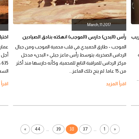
March,11 2017
ريب
رأس (البدن) حارس (الموجب) انهكته بنادق الصيادين
اختيا
الموجب - طارق الحميدي في قلب محمية الموجب ومن جبال
عمان 
الرداس الصخرية، يتوسط رأس ماعز جبلي « البدن» مدخل
أجل 
مركز الرداس للمراقبة التابع للمحمية، وكأنه حارسها منذ أكثر
من 15 عاما. لم ينج ذلك الماعز...
السعو
.
اقرأ المزيد
اقرأ 
»
44
39
38
37
1
«
...
...