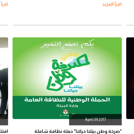
اقرأ المزيد
اقرأ 
April,09 2017
"صرخة وطن بيئتنا حياتنا" حملة نظافة شاملة
افتت