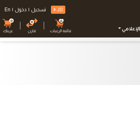
JD
تسجيل
|
دخول
|
En
0
0
0
الإعلامي
قائمة الرغبات
قارن
عربتك