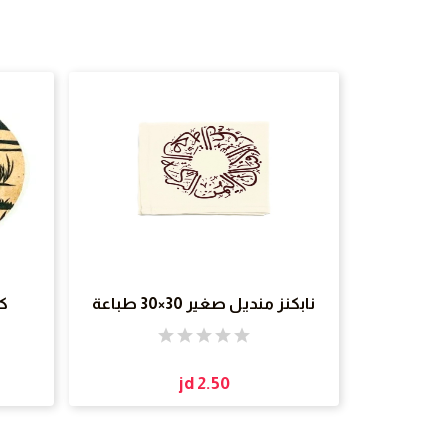
نابكنز منديل صغير 30×30 طباعة
ك
jd 2.50