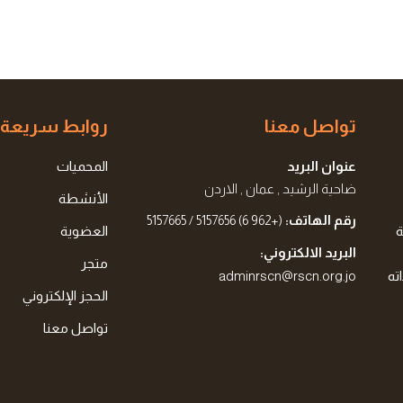
تواصل معنا
روابط سريعة
عنوان البريد
المحميات
ضاحية الرشيد , عمان , الاردن
الأنشطة
رقم الهاتف:
(+962 6) 5157656 / 5157665
ة
العضوية
البريد الالكتروني:
متجر
ته
adminrscn@rscn.org.jo
الحجز الإلكتروني
تواصل معنا