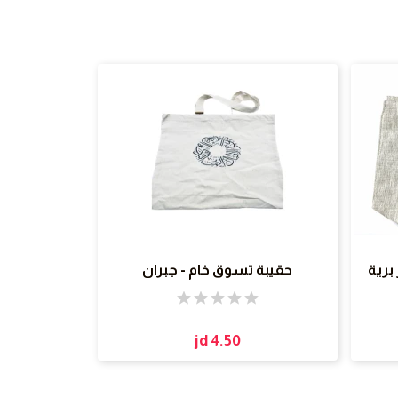
برية
حقيبة تسوق خام - جبران
jd 4.50