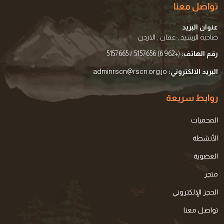
تواصل معنا
عنوان البريد
ضاحية الرشيد , عمان , الاردن
رقم الهاتف:
(+962 6) 5157656 / 5157665
البريد الالكتروني:
adminrscn@rscn.org.jo
روابط سريعة
المحميات
الأنشطة
العضوية
متجر
الحجز الإلكتروني
تواصل معنا