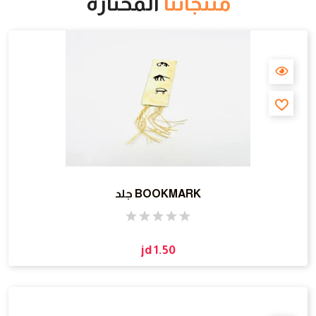
منتجاتنا
المختارة
BOOKMARK جلد
jd 1.50