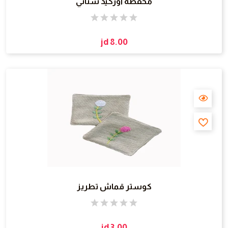
محفظة أوركيد ستاتي
jd 8.00
كوستر قماش تطريز
jd 3.00