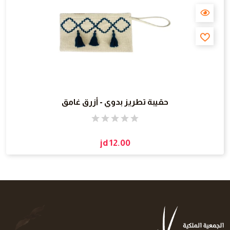
حقيبة تطريز بدوي - أزرق غامق
jd 12.00