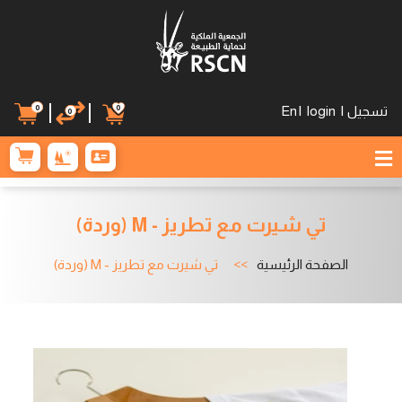
0
0
تسجيل
|
login
|
En
0
تي شيرت مع تطريز - M (وردة)
الصفحة الرئيسية
تي شيرت مع تطريز - M (وردة)